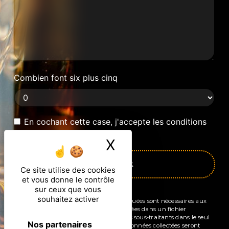
Combien font six plus cinq
En cochant cette case, j'accepte les conditions
particulières ci-dessous **
X
Masquer le ban
ENVOYER
Ce site utilise des cookies
et vous donne le contrôle
sur ceux que vous
souhaitez activer
** Les données personnelles communiquées sont nécessaires aux
fins de vous contacter et sont enregistrées dans un fichier
informatisé. Elles sont destinées à et ses sous-traitants dans le seul
Nos partenaires
but de répondre à votre message. Les données collectées seront