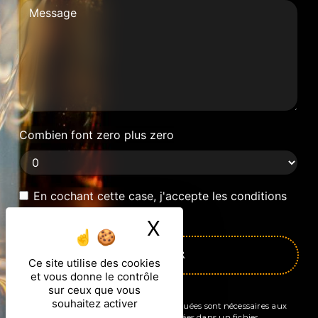
Combien font zero plus zero
En cochant cette case, j'accepte les conditions
particulières ci-dessous **
X
Masquer le ban
ENVOYER
Ce site utilise des cookies
et vous donne le contrôle
sur ceux que vous
souhaitez activer
** Les données personnelles communiquées sont nécessaires aux
fins de vous contacter et sont enregistrées dans un fichier